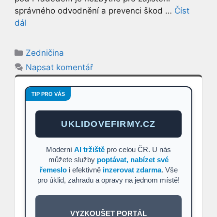
správného odvodnění a prevenci škod …
Číst
dál
Rubriky
Zedničina
Napsat komentář
TIP PRO VÁS
UKLIDOVEFIRMY.CZ
Moderní
AI tržiště
pro celou ČR. U nás
můžete služby
poptávat, nabízet své
řemeslo
i efektivně
inzerovat zdarma
. Vše
pro úklid, zahradu a opravy na jednom místě!
VYZKOUŠET PORTÁL