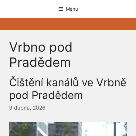
Přeskočit
Menu
na
obsah
Vrbno pod
Pradědem
Čištění kanálů ve Vrbně
pod Pradědem
9 dubna, 2026