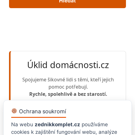
Hledat
Úklid domácnosti.cz
Spojujeme šikovné lidi s těmi, kteří jejich
pomoc potřebují.
Rychle, spolehlivě a bez starostí.
Ochrana soukromí
Na webu
zednikkomplet.cz
používáme
VLOŽIT POPTÁVKU
CHCI ZAKÁZKY
cookies k zajištění fungování webu, analýze