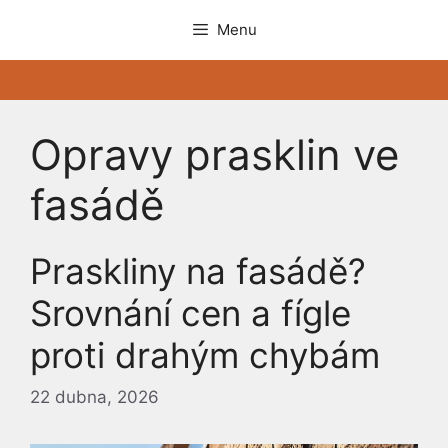
Přeskočit
Menu
na
obsah
Opravy prasklin ve
fasádě
Praskliny na fasádě?
Srovnání cen a fígle
proti drahým chybám
22 dubna, 2026