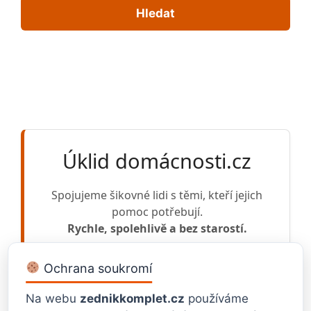
Hledat
Úklid domácnosti.cz
Spojujeme šikovné lidi s těmi, kteří jejich
pomoc potřebují.
Rychle, spolehlivě a bez starostí.
Ochrana soukromí
Na webu
zednikkomplet.cz
používáme
VLOŽIT POPTÁVKU
CHCI ZAKÁZKY