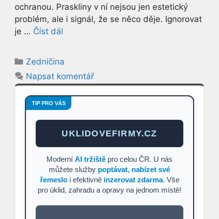
ochranou. Praskliny v ní nejsou jen estetický
problém, ale i signál, že se něco děje. Ignorovat
je …
Číst dál
Rubriky
Zedničina
Napsat komentář
TIP PRO VÁS
UKLIDOVEFIRMY.CZ
Moderní
AI tržiště
pro celou ČR. U nás
můžete služby
poptávat, nabízet své
řemeslo
i efektivně
inzerovat zdarma
. Vše
pro úklid, zahradu a opravy na jednom místě!