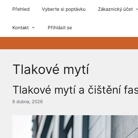
Přeskočit
Přehled
Vyberte si poptávku
Zákaznický účet
na
obsah
Kontakt
Přihlásit se
Tlakové mytí
Tlakové mytí a čištění fa
6 dubna, 2026