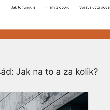
Jak to funguje
Firmy z oboru
Správa účtu doda
sád: Jak na to a za kolik?