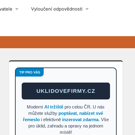
vatele
Vyloučení odpovědnosti
TIP PRO VÁS
UKLIDOVEFIRMY.CZ
Moderní
AI tržiště
pro celou ČR. U nás
můžete služby
poptávat, nabízet své
řemeslo
i efektivně
inzerovat zdarma
. Vše
pro úklid, zahradu a opravy na jednom
místě!