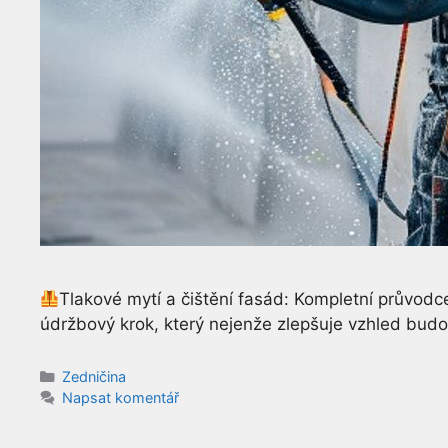
Tlakové mytí a čištění fasád: Kompletní průvodce
údržbový krok, který nejenže zlepšuje vzhled budo
Rubriky
Zedničina
Napsat komentář