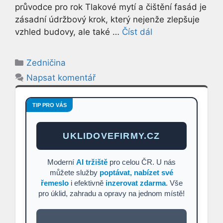
průvodce pro rok Tlakové mytí a čištění fasád je
zásadní údržbový krok, který nejenže zlepšuje
vzhled budovy, ale také …
Číst dál
Rubriky
Zedničina
Napsat komentář
TIP PRO VÁS
UKLIDOVEFIRMY.CZ
Moderní
AI tržiště
pro celou ČR. U nás
můžete služby
poptávat, nabízet své
řemeslo
i efektivně
inzerovat zdarma
. Vše
pro úklid, zahradu a opravy na jednom místě!