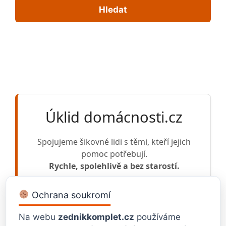
Hledat
Úklid domácnosti.cz
Spojujeme šikovné lidi s těmi, kteří jejich
pomoc potřebují.
Rychle, spolehlivě a bez starostí.
Ochrana soukromí
Na webu
zednikkomplet.cz
používáme
VLOŽIT POPTÁVKU
CHCI ZAKÁZKY